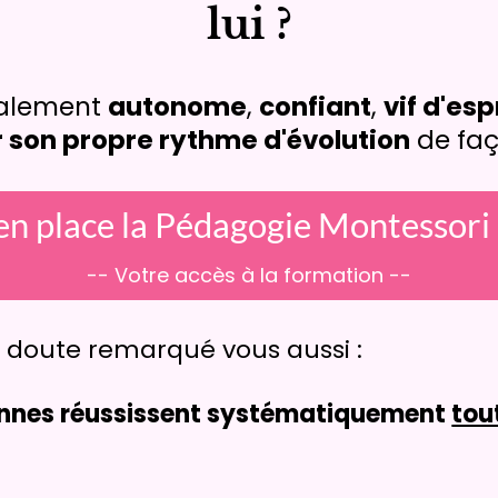
lui ?
otalement
autonome
,
confiant
,
vif d'esp
 son propre rythme d'évolution
de faç
n place la Pédagogie Montessori d
-- Votre accès à la formation --
s doute remarqué vous aussi :
onnes réussissent systématiquement
tou