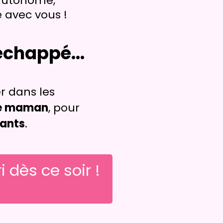
s autonome,
e avec vous !
échappé...
er dans les
que maman
, pour
fants
.
 dès ce soir !