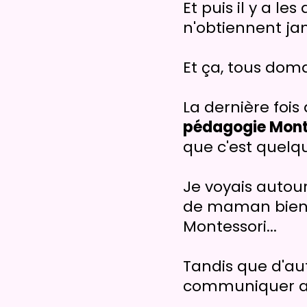
Et puis il y a le
n'obtiennent ja
Et ça, tous dom
La dernière fois 
pédagogie Mont
que c'est quelq
Je voyais autou
de maman bienve
Montessori...
Tandis que d'aut
communiquer av