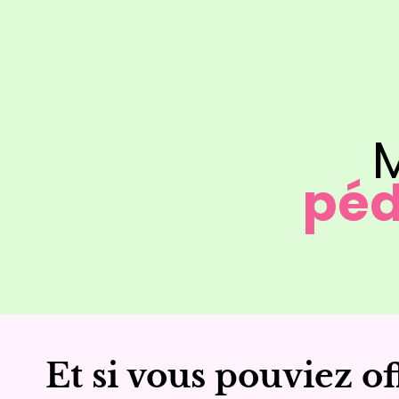
M
péd
Et si vous pouviez of