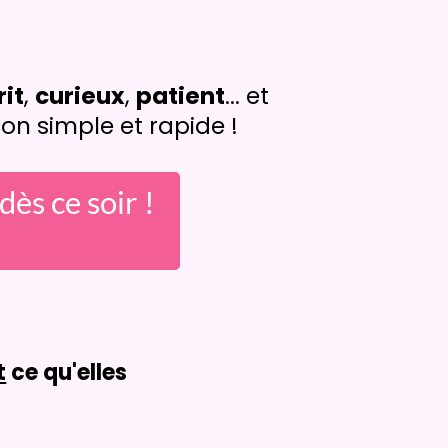
rit
,
curieux
,
patient
... et
on simple et rapide !
ès ce soir !
t
ce qu'elles