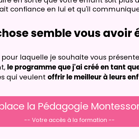
faire en sorte que votre enfant soit plu
 ait confiance en lui et qu'il communiqu
hose semble vous avoir 
on pour laquelle je souhaite vous présent
nt,
le programme que j'ai créé en tant 
es qui veulent
offrir le meilleur à leurs en
place la Pédagogie Montessori
-- Votre accès à la formation --