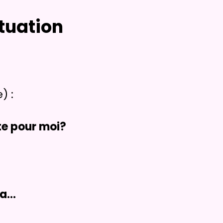
tuation
) :
te pour moi?
a...