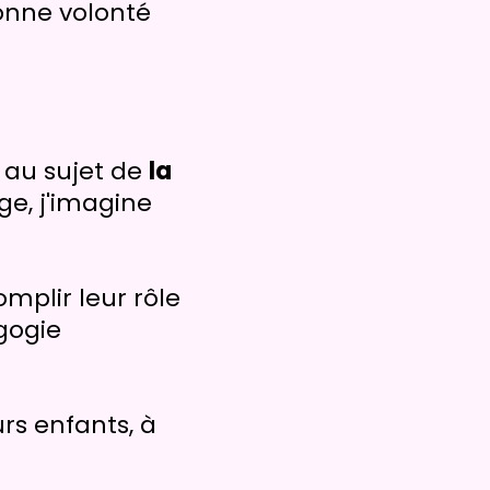
 bonne volonté
it au sujet de
la
ge, j'imagine
mplir leur rôle
gogie
rs enfants, à