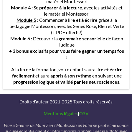
matériel Montessori
Module 4
:
Se
préparer à la lecture
, avec les activités et
le matériel Montessori
Module 5
:
Commencer à
lire et à écrire
grâce à la
pédagogie Montessori, avec les Séries Rose, Bleu et Verte
(+ PDF offerts!)
Module 6
:
Découvrir la
grammaire sensorielle
de façon
ludique
+ 3 bonus exclusifs pour vous faire gagner un temps fou
!
A la fin de la formation, votre enfant saura
lire et écrire
facilement
et aura
appris à son rythme
en suivant une
progression logique
et
validé par les neurosciences.
Droits d'auteur 2021-2025 Tous droits réservés
Mentions légales
|
CGV
Eloïse Greiner de Mum Zen / Montessori en Folie ne peut et ne donne
aucune garantie quant à votre capacité à obtenir des résultats avec