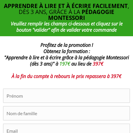
APPRENDRE À LIRE ET À ÉCRIRE FACILEMENT
,
DÈS 3 ANS, GRÂCE À LA
PÉDAGOGIE
MONTESSORI
Veuillez remplir les champs ci-dessous et cliquez sur le
bouton "valider" afin de valider votre commande
Profitez de la promotion !
Obtenez la formation :
"Apprendre à lire et à écrire grâce à la pédagogie Montessori
(dès 3 ans)" à
197€
au lieu de
397€
À la fin du compte à rebours le prix repassera à 397€